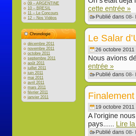
On s'était déjà f
09 – ARGENTINE
cette entrée »
10 – BRESIL
11 – Le Concours
Publié dans
08-
12 – Nos Vidéos
Chronologie
Le Salar d’
décembre 2011
novembre 2011
26 octobre 2011
octobre 2011
Nous avions déc
septembre 2011
août 2011
entrée »
juillet 2011
juin 2011
Publié dans
08-
mai 2011
avril 2011
mars 2011
février 2011
Finalement 
janvier 2011
19 octobre 2011
A l'origine no
pays......
Lire l
Publié dans
08-