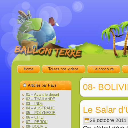
Home
Toutes nos videos
Le concours
08- BOLIV
Articles par Pays
01 – Avant le départ
02 – THAILANDE
03 – INDE
Le Salar d’
04 – AUSTRALIE
05 – POLYNESIE
06 – CHILI
28 octobre 2011
07 – PEROU
08- BOLIVIE