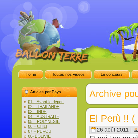
Home
Toutes nos videos
Le concours
Archive po
Articles par Pays
01 – Avant le départ
02 – THAILANDE
03 – INDE
El Perù !! ( 
04 – AUSTRALIE
05 – POLYNESIE
06 – CHILI
26 août 2011 |
07 – PEROU
08- BOLIVIE