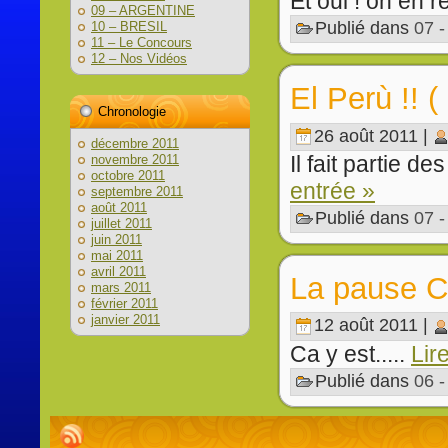
Et oui ! on en rê
09 – ARGENTINE
Publié dans
07 
10 – BRESIL
11 – Le Concours
12 – Nos Vidéos
El Perù !! ( 
Chronologie
26 août 2011 |
décembre 2011
Il fait partie d
novembre 2011
octobre 2011
entrée »
septembre 2011
août 2011
Publié dans
07 
juillet 2011
juin 2011
mai 2011
avril 2011
La pause Ch
mars 2011
février 2011
janvier 2011
12 août 2011 |
Ca y est.....
Lir
Publié dans
06 -