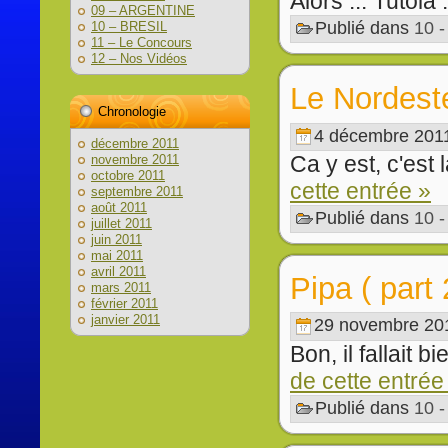
Alors ... Tutoia .
09 – ARGENTINE
Publié dans
10 
10 – BRESIL
11 – Le Concours
12 – Nos Vidéos
Le Nordeste
Chronologie
4 décembre 201
décembre 2011
Ca y est, c'est l
novembre 2011
octobre 2011
cette entrée »
septembre 2011
août 2011
Publié dans
10 
juillet 2011
juin 2011
mai 2011
avril 2011
Pipa ( part 
mars 2011
février 2011
janvier 2011
29 novembre 20
Bon, il fallait b
de cette entrée
Publié dans
10 