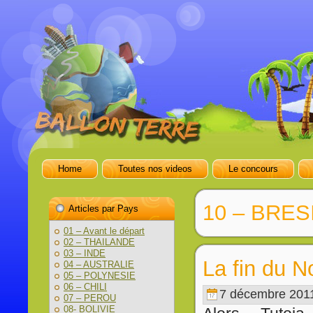
Home
Toutes nos videos
Le concours
10 – BRES
Articles par Pays
01 – Avant le départ
02 – THAILANDE
03 – INDE
La fin du N
04 – AUSTRALIE
05 – POLYNESIE
06 – CHILI
7 décembre 201
07 – PEROU
08- BOLIVIE