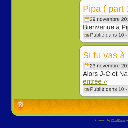
Pipa ( part 
29 novembre 20
Bienvenue à Pip
Publié dans
10 
Si tu vas à
23 novembre 20
Alors J-C et Nat
entrée »
Publié dans
10 
Powered by
WordPress
a