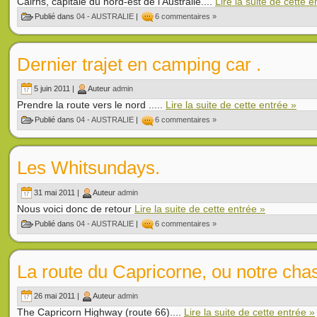
Cairns, capitale du nord-est de l'Australie....
Lire la suite de cette e
Publié dans
04 - AUSTRALIE
|
6 commentaires »
Dernier trajet en camping car .
5 juin 2011 |
Auteur
admin
Prendre la route vers le nord .....
Lire la suite de cette entrée »
Publié dans
04 - AUSTRALIE
|
6 commentaires »
Les Whitsundays.
31 mai 2011 |
Auteur
admin
Nous voici donc de retour
Lire la suite de cette entrée »
Publié dans
04 - AUSTRALIE
|
6 commentaires »
La route du Capricorne, ou notre ch
26 mai 2011 |
Auteur
admin
The Capricorn Highway (route 66)....
Lire la suite de cette entrée »