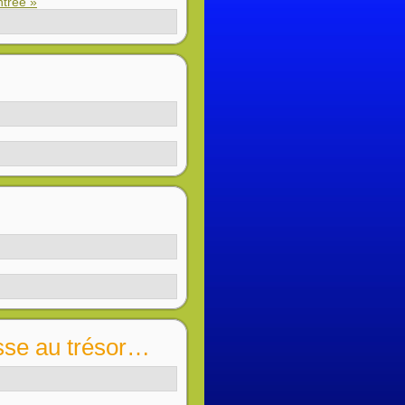
ntrée »
asse au trésor…