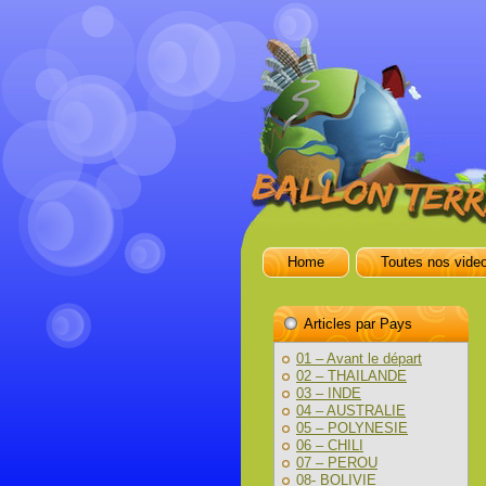
Home
Toutes nos vide
Articles par Pays
01 – Avant le départ
02 – THAILANDE
03 – INDE
04 – AUSTRALIE
05 – POLYNESIE
06 – CHILI
07 – PEROU
08- BOLIVIE