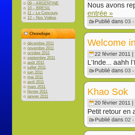
09 – ARGENTINE
Nous avons repr
10 – BRESIL
entrée »
11 – Le Concours
12 – Nos Vidéos
Publié dans
03 
Chronologie
Welcome i
décembre 2011
novembre 2011
octobre 2011
22 février 2011 |
septembre 2011
L’Inde... aahh l’
août 2011
juillet 2011
Publié dans
03 
juin 2011
mai 2011
avril 2011
mars 2011
Khao Sok
février 2011
janvier 2011
20 février 2011 |
Petit retour en 
Publié dans
02 