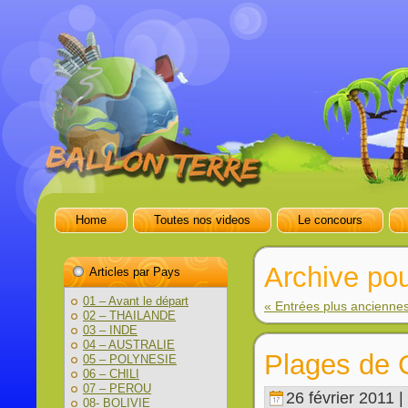
Home
Toutes nos videos
Le concours
Archive pou
Articles par Pays
01 – Avant le départ
« Entrées plus ancienne
02 – THAILANDE
03 – INDE
04 – AUSTRALIE
Plages de
05 – POLYNESIE
06 – CHILI
07 – PEROU
26 février 2011 |
08- BOLIVIE