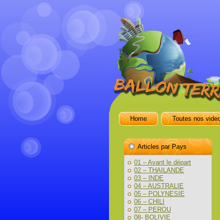
Home
Toutes nos vide
Articles par Pays
01 – Avant le départ
02 – THAILANDE
03 – INDE
04 – AUSTRALIE
05 – POLYNESIE
06 – CHILI
07 – PEROU
08- BOLIVIE