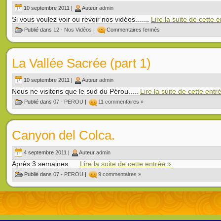
10 septembre 2011 |
Auteur
admin
Si vous voulez voir ou revoir nos vidéos.......
Lire la suite de cette 
Publié dans
12 - Nos Vidéos
|
Commentaires fermés
La Vallée Sacrée (part 1)
10 septembre 2011 |
Auteur
admin
Nous ne visitons que le sud du Pérou.....
Lire la suite de cette entr
Publié dans
07 - PEROU
|
11 commentaires »
Canyon del Colca.
4 septembre 2011 |
Auteur
admin
Après 3 semaines ....
Lire la suite de cette entrée »
Publié dans
07 - PEROU
|
9 commentaires »