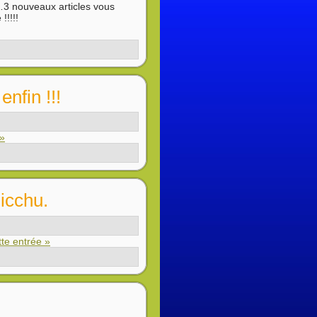
…3 nouveaux articles vous
!!!!!
nfin !!!
 »
icchu.
tte entrée »