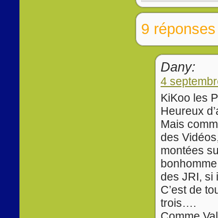
9 réponses 
Dany:
4 septembr
KiKoo les P
Heureux d’
Mais commen
des Vidéos
montées sue
bonhomme, 
des JRI, si
C’est de t
trois….
Comme Valen