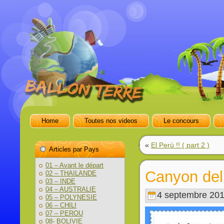
Home
Toutes nos videos
Le concours
«
El Perù !! ( part 2 )
Articles par Pays
01 – Avant le départ
Canyon del
02 – THAILANDE
03 – INDE
04 – AUSTRALIE
4 septembre 201
05 – POLYNESIE
06 – CHILI
07 – PEROU
08- BOLIVIE