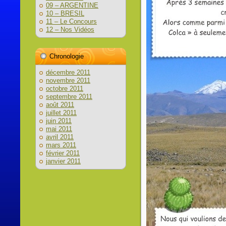
09 – ARGENTINE
10 – BRESIL
11 – Le Concours
12 – Nos Vidéos
Chronologie
décembre 2011
novembre 2011
octobre 2011
septembre 2011
août 2011
juillet 2011
juin 2011
mai 2011
avril 2011
mars 2011
février 2011
janvier 2011