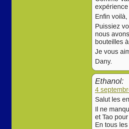
expérience
Enfin voil
Puissiez vo
nous avons
bouteilles 
Je vous ai
Dany.
Ethanol:
4 septembr
Salut les en
Il ne manqu
et Tao pour
En tous les