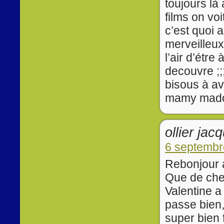
toujours là 
films on vo
c’est quoi 
merveilleux
l’air d’étr
decouvre ;;
bisous à av
mamy mad
ollier jac
6 septembr
Rebonjour à
Que de che
Valentine a
passe bien,
super bien f