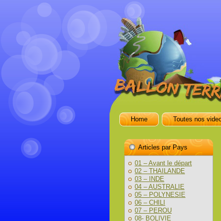
Home
Toutes nos vide
Articles par Pays
01 – Avant le départ
02 – THAILANDE
03 – INDE
04 – AUSTRALIE
05 – POLYNESIE
06 – CHILI
07 – PEROU
08- BOLIVIE