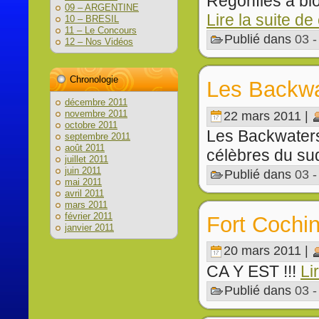
Regonflés à bl
09 – ARGENTINE
Lire la suite de
10 – BRESIL
11 – Le Concours
Publié dans
03 
12 – Nos Vidéos
Chronologie
Les Backwa
décembre 2011
novembre 2011
22 mars 2011 |
octobre 2011
Les Backwaters 
septembre 2011
août 2011
célèbres du sud
juillet 2011
juin 2011
Publié dans
03 
mai 2011
avril 2011
mars 2011
février 2011
Fort Cochi
janvier 2011
20 mars 2011 |
CA Y EST !!!
Li
Publié dans
03 