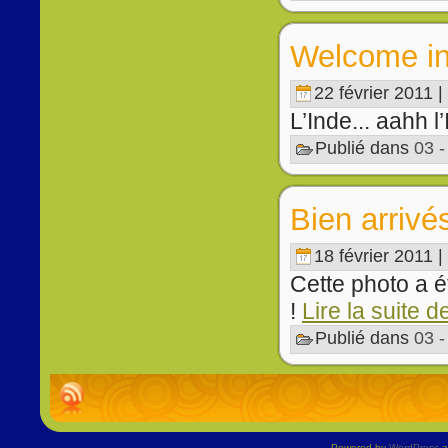
Welcome i
22 février 2011 |
L’Inde... aahh l’
Publié dans
03 
Bien arrivé
18 février 2011 |
Cette photo a ét
!
Lire la suite d
Publié dans
03 
Powered by
WordPress
a