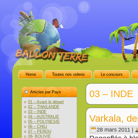
Home
Toutes nos videos
Le concours
03 – INDE
Articles par Pays
01 – Avant le départ
02 – THAILANDE
03 – INDE
Varkala, de
04 – AUSTRALIE
05 – POLYNESIE
06 – CHILI
28 mars 2011 |
07 – PEROU
08- BOLIVIE