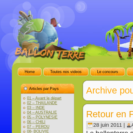
Home
Toutes nos videos
Le concours
Archive pou
Articles par Pays
01 – Avant le départ
02 – THAILANDE
03 – INDE
Retour en F
04 – AUSTRALIE
05 – POLYNESIE
06 – CHILI
28 juin 2011 |
07 – PEROU
08- BOLIVIE