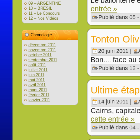
Le ballonterre es
09 – ARGENTINE
entrée »
10 – BRESIL
11 – Le Concours
Publié dans
05 
12 – Nos Vidéos
Chronologie
Tonton Olive
décembre 2011
novembre 2011
20 juin 2011 |
octobre 2011
Bon.... face au 
septembre 2011
août 2011
Publié dans
12 
juillet 2011
juin 2011
mai 2011
avril 2011
Ultime étap
mars 2011
février 2011
janvier 2011
14 juin 2011 |
Cairns, capitale
cette entrée »
Publié dans
04 