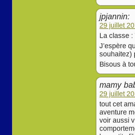
jpjannin:
29 juillet 2
La classe 
J’espère qu
souhaitez) 
Bisous à tou
mamy bab
29 juillet 2
tout cet a
aventure me
voir aussi 
comportement