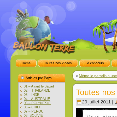
Home
Toutes nos videos
Le concours
«
Même le paradis a une 
Articles par Pays
01 – Avant le départ
Toutes nos
02 – THAILANDE
03 – INDE
04 – AUSTRALIE
29 juillet 2011 |
05 – POLYNESIE
06 – CHILI
07 – PEROU
08- BOLIVIE