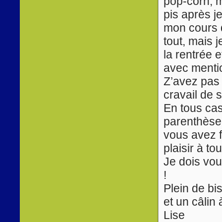
pop-corn, m
pis après j
mon cours d
tout, mais j
la rentrée 
avec mentio
Z’avez pas 
cravail de 
En tous cas
parenthèse 
vous avez f
plaisir à tou
Je dois vou
!
Plein de bi
et un câlin
Lise