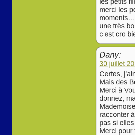
les petits fi
merci les p
moments
une très bo
c’est cro bi
Dany:
30 juillet 2
Certes, j’a
Mais des Bo
Merci à Vo
donnez, mai
Mademoisel
racconter à
pas si elles
Merci pour 