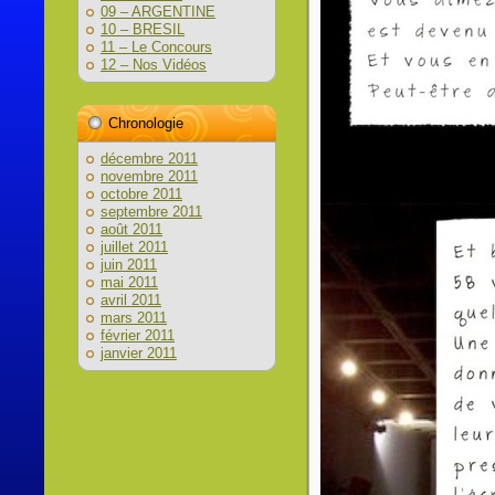
09 – ARGENTINE
10 – BRESIL
11 – Le Concours
12 – Nos Vidéos
Chronologie
décembre 2011
novembre 2011
octobre 2011
septembre 2011
août 2011
juillet 2011
juin 2011
mai 2011
avril 2011
mars 2011
février 2011
janvier 2011