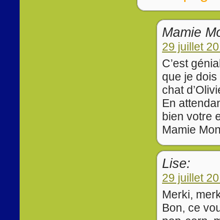
Mamie Mo
29 juillet 2
C’est géni
que je dois
chat d’Olivi
En attendan
bien votre 
Mamie Mon
Lise:
29 juillet 2
Merki, merk
Bon, ce vou